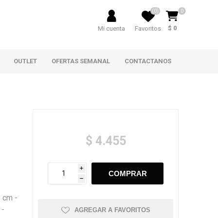
(0)
0
$ 0
Mi cuenta
Favoritos
OUTLET
OFERTAS SEMANAL
CONTACTANOS
$ 4.455
i
h
5 cm -
 -
AGREGAR A FAVORITOS