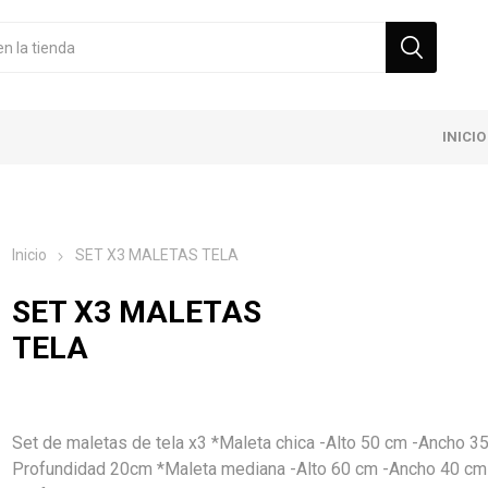
INICIO
Inicio
SET X3 MALETAS TELA
SET X3 MALETAS
TELA
Set de maletas de tela x3 *Maleta chica -Alto 50 cm -Ancho 3
Profundidad 20cm *Maleta mediana -Alto 60 cm -Ancho 40 cm