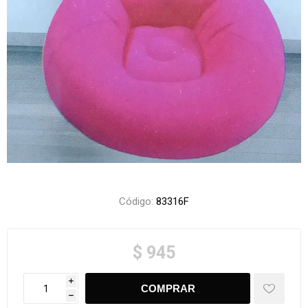
Código:
83316F
$ 945
i
h