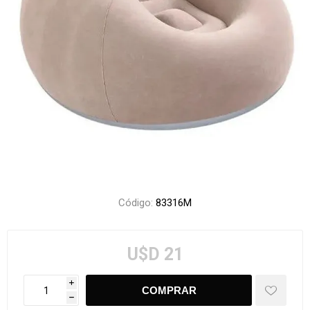
Código:
83316M
U$D 21
i
h