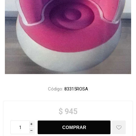
Código:
83315ROSA
$ 945
i
h