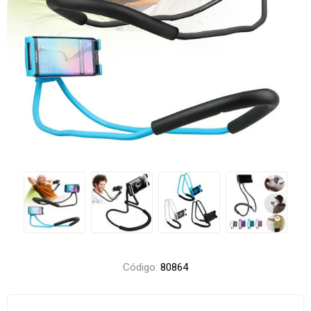
Código:
80864