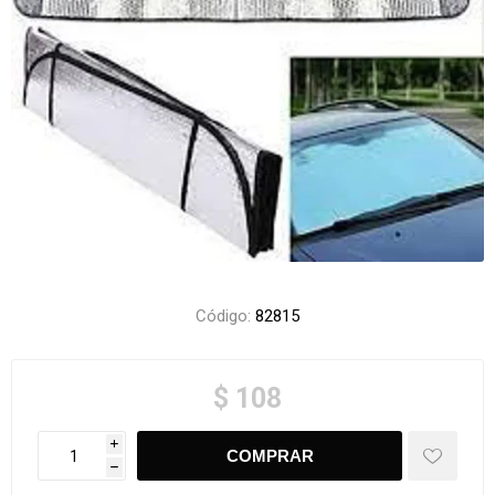
Código:
82815
$ 108
i
h