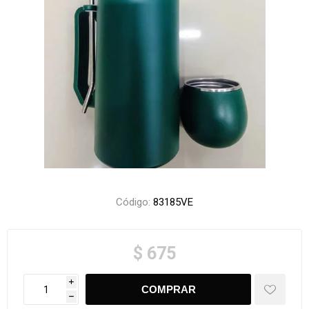
Código:
83185VE
$ 675
i
h