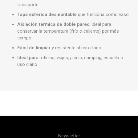
transporte
Tapa esférica desmontable
que funciona como vaso
Aislación térmica de doble pared
, ideal para
conservar la temperatura (frío o caliente) por más
tiempo
Fácil de limpiar
y resistente al uso diario
Ideal para:
oficina, viajes, picnic, camping, escuela o
uso diario
Newsletter