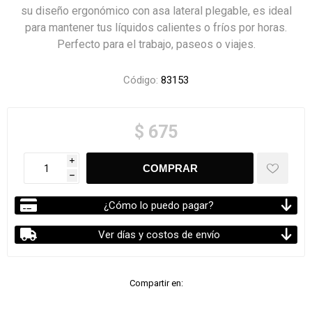
su diseño ergonómico con asa lateral plegable, es ideal
para mantener tus líquidos calientes o fríos por horas.
Perfecto para el trabajo, paseos o viajes.
Código:
83153
$ 675
i
h
¿Cómo lo puedo pagar?
Ver días y costos de envío
Compartir en: