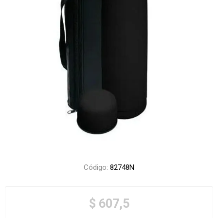
Código:
82748N
$ 607,5