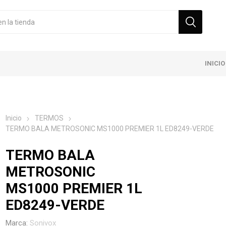
INICIO
Inicio
TERMOS
TERMO BALA METROSONIC MS1000 PREMIER 1L ED8249-VERDE
TERMO BALA
METROSONIC
MS1000 PREMIER 1L
ED8249-VERDE
Marca:
Sonivox