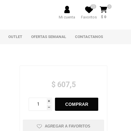
(0)
0
$ 0
Mi cuenta
Favoritos
OUTLET
OFERTAS SEMANAL
CONTACTANOS
$ 607,5
i
h
AGREGAR A FAVORITOS