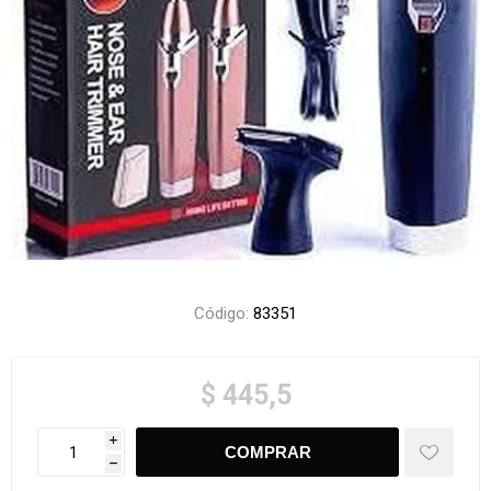
Código:
83351
$ 445,5
i
h