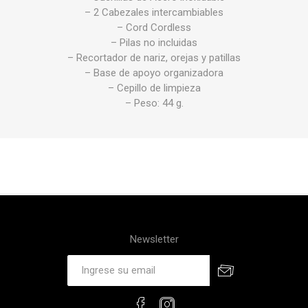
– 2 Cabezales intercambiables
– Cord Cordless
– Pilas no incluidas
– Recortador de nariz, orejas y patillas
– Base de apoyo organizadora
– Cepillo de limpieza
– Peso: 44 g.
Newsletter