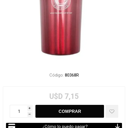
Código:
80368R
U$D 7,15
i
h
¿Cómo lo puedo pagar?