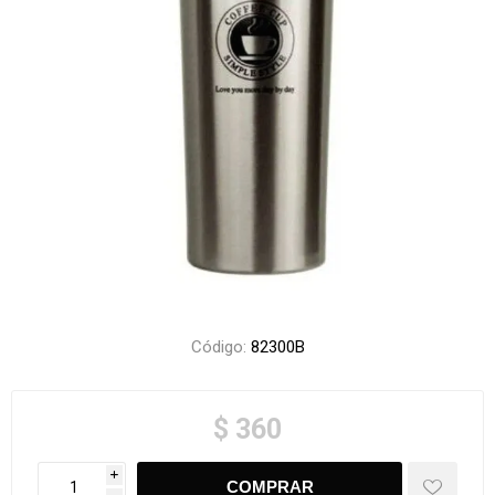
Código:
82300B
$ 360
i