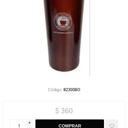
Código:
82300BO
$ 360
i