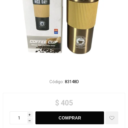
Código:
83148D
$ 405
i
h