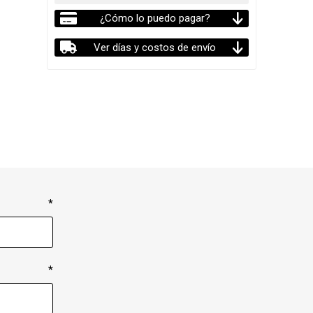
¿Cómo lo puedo pagar?
Ver días y costos de envío
*
*