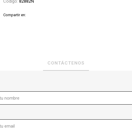
Código:
82882N
Compartir en:
CONTÁCTENOS