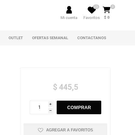
(0)
0
$ 0
Mi cuenta
Favoritos
OUTLET
OFERTAS SEMANAL
CONTACTANOS
$ 445,5
i
h
AGREGAR A FAVORITOS