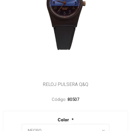
RELOJ PULSERA Q&Q
Código:
80507
Color
*