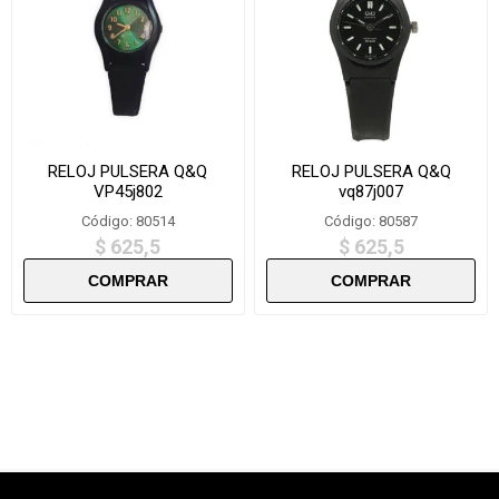
RELOJ PULSERA Q&Q
RELOJ PULSERA Q&Q
VP45j802
vq87j007
Código: 80514
Código: 80587
$ 625,5
$ 625,5