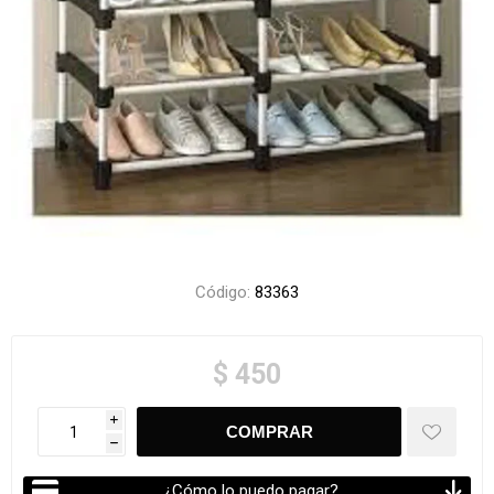
Código:
83363
$ 450
i
h
¿Cómo lo puedo pagar?