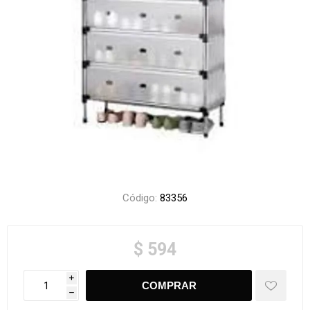
Código:
83356
$ 594
i
h