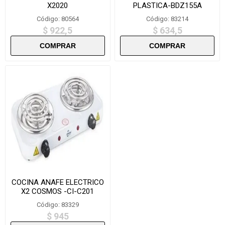
X2020
PLASTICA-BDZ155A
Código: 80564
Código: 83214
$ 922,5
$ 634,5
COCINA ANAFE ELECTRICO
X2 COSMOS -CI-C201
Código: 83329
$ 945