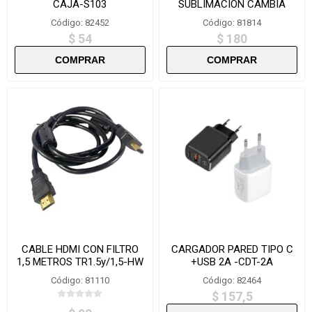
CAJA-S103
SUBLIMACION CAMBIA
COLOR -2519 WJ999
Código: 82452
Código: 81814
$ 54
$ 180
CABLE HDMI CON FILTRO
CARGADOR PARED TIPO C
1,5 METROS TR1.5y/1,5-HW
+USB 2A -CDT-2A
Código: 81110
Código: 82464
$ 157,5