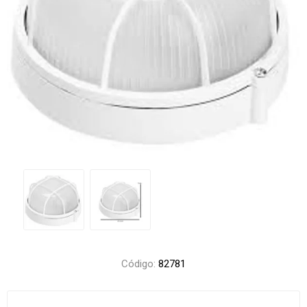
Código:
82781