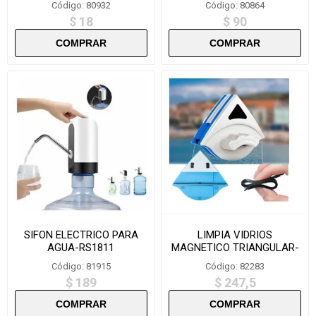
Código: 80932
Código: 80864
$ 18
$ 90
SIFON ELECTRICO PARA
LIMPIA VIDRIOS
AGUA-RS1811
MAGNETICO TRIANGULAR-
S3-8MM
Código: 81915
Código: 82283
$ 189
$ 247,5