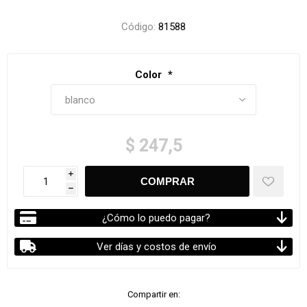
Código:
81588
Color
*
$ 247,5
i
h
¿Cómo lo puedo pagar?
Ver días y costos de envío
Compartir en: