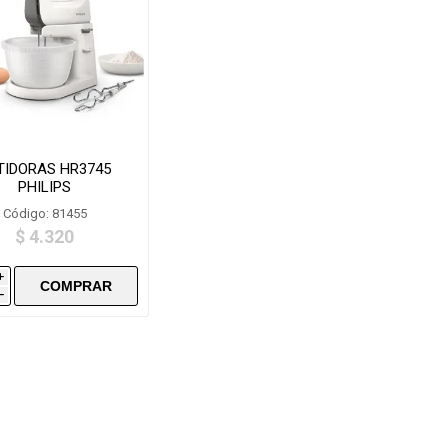
TIDORAS HR3745
PHILIPS
Código: 81455
$ 4.320
i
h