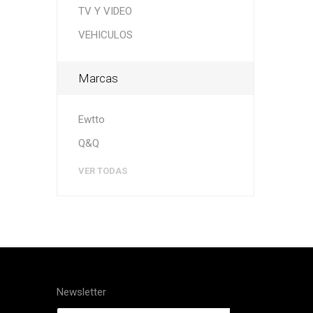
TV Y VIDEO
VEHICULOS
Marcas
Ewtto
Q&Q
VER TODAS
Newsletter