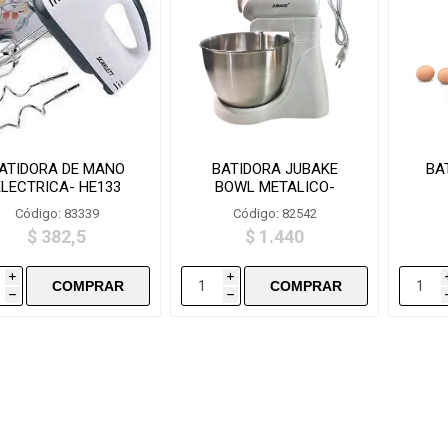
ATIDORA DE MANO
BATIDORA JUBAKE
BA
ELECTRICA- HE133
BOWL METALICO-
LY602BS
Código: 83339
Código: 82542
$ 382,5
$ 1.440
i
i
h
h