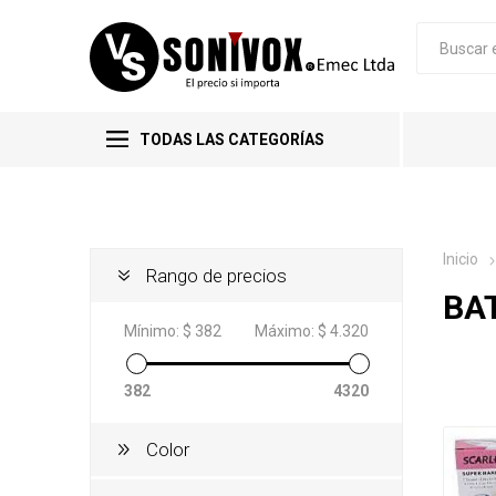
TODAS LAS CATEGORÍAS
Inicio
Rango de precios
BA
Mínimo:
$ 382
Máximo:
$ 4.320
382
4320
Color