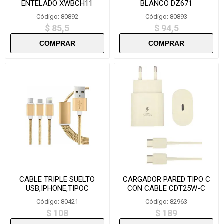
ENTELADO XWBCH11
BLANCO DZ671
SUELTO
Código: 80892
Código: 80893
$ 85,5
$ 94,5
CABLE TRIPLE SUELTO
CARGADOR PARED TIPO C
USB,IPHONE,TIPOC
CON CABLE CDT25W-C
SDT.3.1/17589
Código: 80421
Código: 82963
$ 108
$ 189