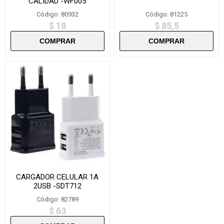
CALIDAD -WF005
Código: 80932
Código: 81225
$ 18
$ 85,5
CARGADOR CELULAR 1A
2USB -SDT712
Código: 82789
$ 63