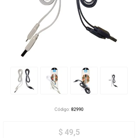
Código:
82990
$ 49,5