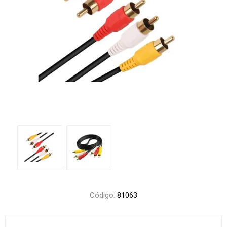
Código:
81063