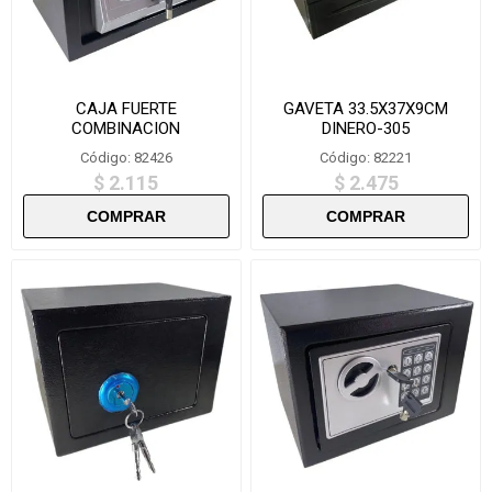
CAJA FUERTE
GAVETA 33.5X37X9CM
COMBINACION
DINERO-305
20X31X20CM-T20
Código: 82426
Código: 82221
$ 2.115
$ 2.475