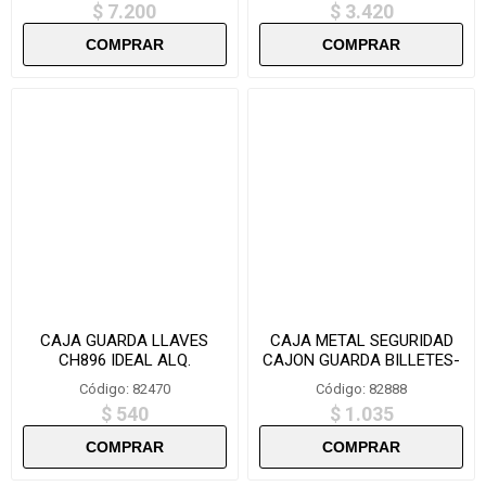
$ 7.200
$ 3.420
CAJA GUARDA LLAVES
CAJA METAL SEGURIDAD
CH896 IDEAL ALQ.
CAJON GUARDA BILLETES-
TEMPORALES-18X10CM
HTD300 -30X24X9CM
Código: 82470
Código: 82888
$ 540
$ 1.035