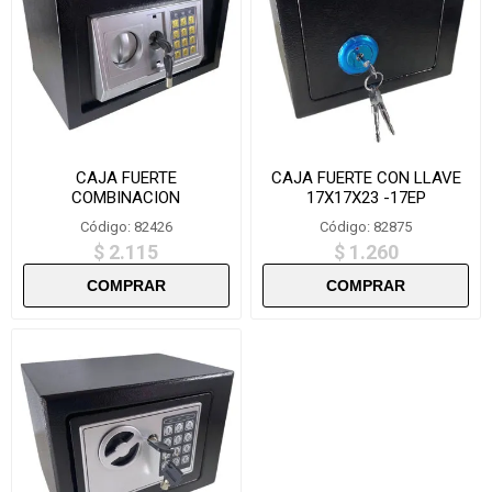
CAJA FUERTE
CAJA FUERTE CON LLAVE
COMBINACION
17X17X23 -17EP
20X31X20CM-T20
Código: 82426
Código: 82875
$ 2.115
$ 1.260