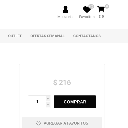
(0)
0
$ 0
Mi cuenta
Favoritos
OUTLET
OFERTAS SEMANAL
CONTACTANOS
$ 216
i
h
AGREGAR A FAVORITOS