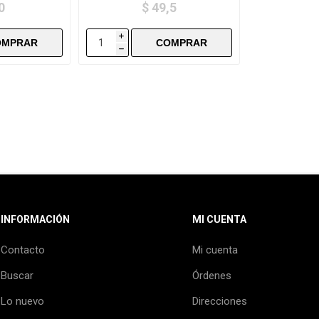
0
$ 49,5
i
h
INFORMACIÓN
MI CUENTA
Contacto
Mi cuenta
Buscar
Órdenes
Lo nuevo
Direcciones