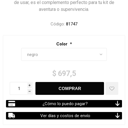
de usar, es el complemento perfecto para tu kit de
aventura o supervivencia.
Código:
81747
Color
*
$ 697,5
i
h
¿Cómo lo puedo pagar?
Ver días y costos de envío