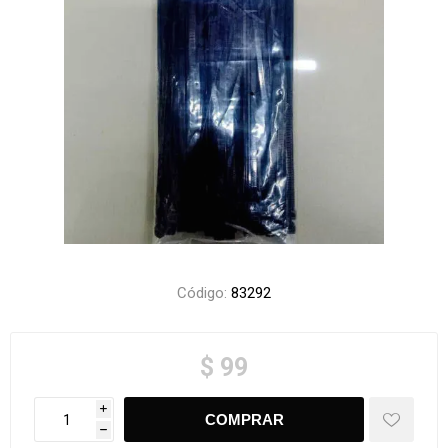
Código:
83292
$ 99
i
h