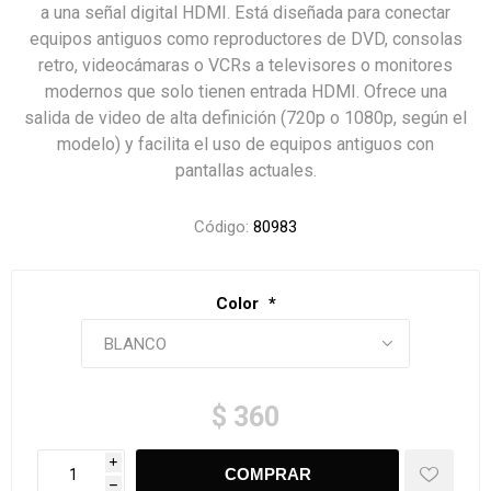
a una señal digital HDMI. Está diseñada para conectar
equipos antiguos como reproductores de DVD, consolas
retro, videocámaras o VCRs a televisores o monitores
modernos que solo tienen entrada HDMI. Ofrece una
salida de video de alta definición (720p o 1080p, según el
modelo) y facilita el uso de equipos antiguos con
pantallas actuales.
Código:
80983
Color
*
$ 360
i
h