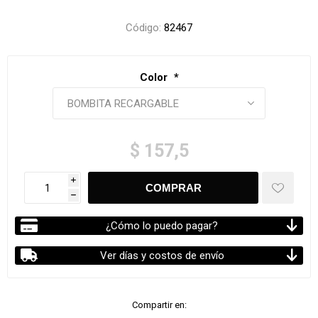
Código:
82467
Color
*
$ 157,5
i
h
¿Cómo lo puedo pagar?
Ver días y costos de envío
Compartir en: