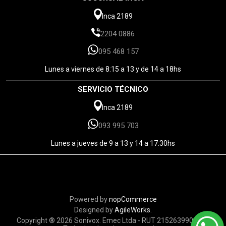
Inca 2189
2204 0886
095 468 157
Lunes a viernes de 8:15 a 13 y de 14 a 18hs
SERVICIO TÉCNICO
Inca 2189
093 995 703
Lunes a jueves de 9 a 13 y 14 a 17:30hs
Powered by
nopCommerce
Designed by
AgileWorks.
Copyright ® 2026 Sonivox. Emec Ltda - RUT 215263990010 -