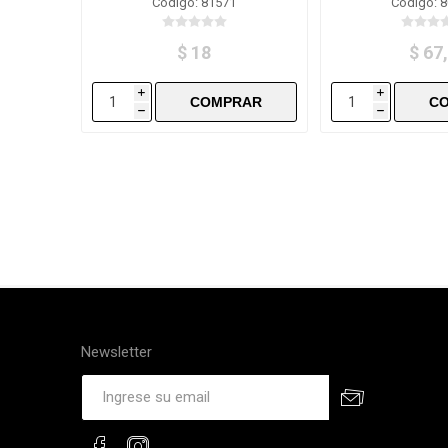
Código: 81571
Código: 
$ 18
$ 67
i
i
h
h
Newsletter