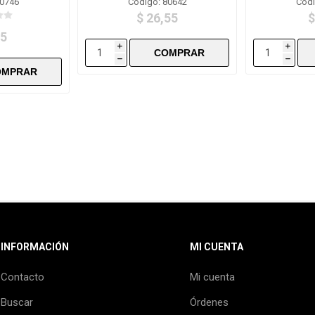
80746
Código: 80642
Códi
$ 26,55
$
,5
i
i
h
h
INFORMACIÓN
MI CUENTA
Contacto
Mi cuenta
Buscar
Órdenes