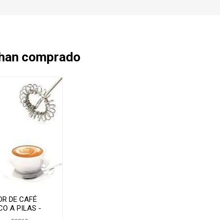
 han comprado
OR DE CAFÉ
O A PILAS -
1/FB-664