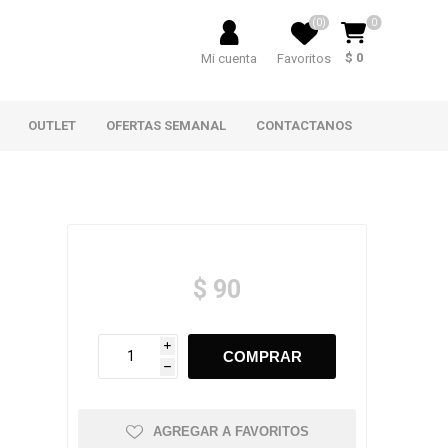
(0)
0
$ 0
Mi cuenta
Favoritos
OUTLET
OFERTAS SEMANAL
CONTACTANOS
$ 90
i
h
AGREGAR A FAVORITOS