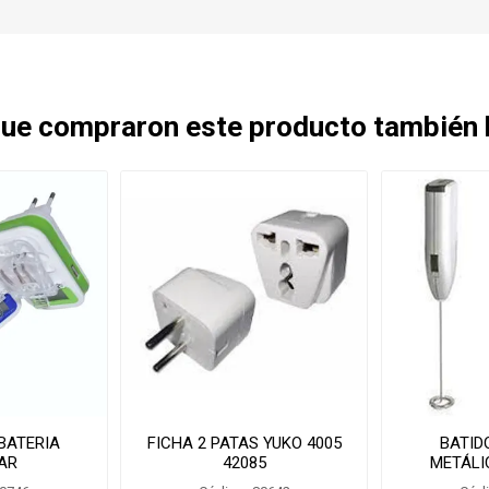
 que compraron este producto también
BATERIA
FICHA 2 PATAS YUKO 4005
BATID
AR
42085
METÁLIC
01/e6090/DT1
F60