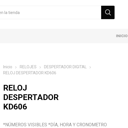
INICIO
Inicio
RELOJES
DESPERTADOR DIGITAL
RELOJ DESPERTADOR KD606
RELOJ
DESPERTADOR
KD606
*NÚMEROS VISIBLES *DÍA, HORA Y CRONOMETRO