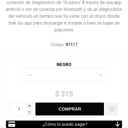
conector de diagnóstico de 16 pines. A través de una app
android o ios se conecta por bluetooth y da un diagnostico
del vehículo en tiempo real Ya viene con un disco donde
trae las app para descargar e instalar o bien se bajan de
playstore
Código:
81117
NEGRO
$ 315
i
h
¿Cómo lo puedo pagar?