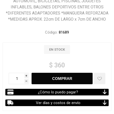
AUTOMÓVIL, BICICLETAS, PISCINAS, JUGUETES
INFLABLES, BALONES DEPORTIVOS ENTRE OTROS
*DIFERENTES ADAPTADORES *MANGUERA REFORZADA
*MEDIDAS APROX. 22cm DE LARGO x 7cm DE ANCHO
Código:
81689
EN STOCK
$ 360
i
h
¿Cómo lo puedo pagar?
Ver días y costos de envío