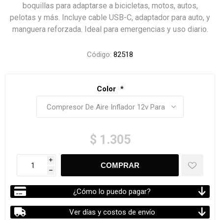
boquillas para adaptarse a bicicletas, motos, autos,
pelotas y más. Incluye cable USB-C, adaptador para auto, y
manguera reforzada. Ideal para emergencias y uso diario.
Código:
82518
Color
*
$ 1.305
i
h
¿Cómo lo puedo pagar?
Ver días y costos de envío