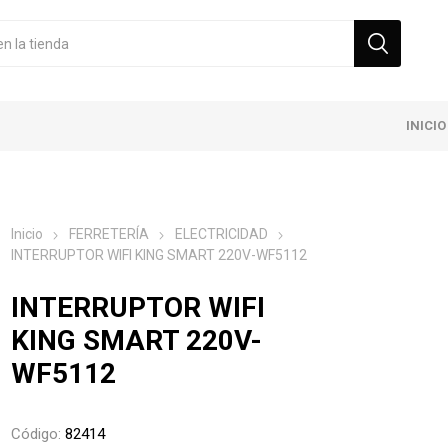
INICIO
Inicio
FERRETERÍA
ELECTRICIDAD
INTERRUPTOR WIFI KING SMART 220V-WF5112
INTERRUPTOR WIFI
KING SMART 220V-
WF5112
Código:
82414