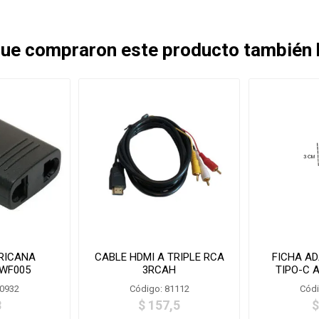
 que compraron este producto también
RICANA
CABLE HDMI A TRIPLE RCA
FICHA A
-WF005
3RCAH
TIPO-C A
80932
Código: 81112
Códi
8
$ 157,5
$