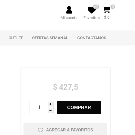
(0)
0
$ 0
Mi cuenta
Favoritos
OUTLET
OFERTAS SEMANAL
CONTACTANOS
$ 427,5
i
h
AGREGAR A FAVORITOS