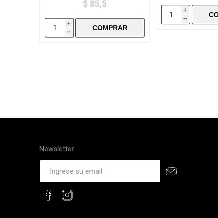
$ 85,5
i
h
i
h
Newsletter