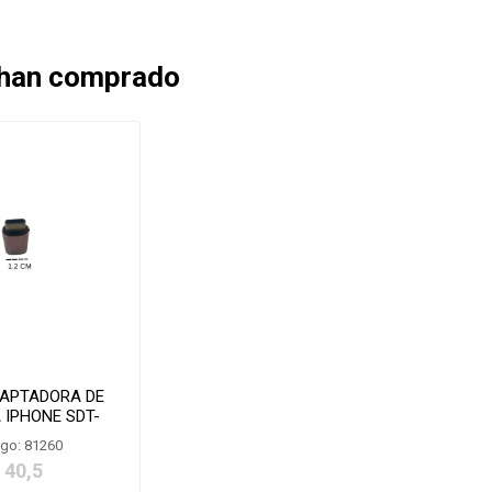
 han comprado
DAPTADORA DE
 IPHONE SDT-
IC100
go: 81260
 40,5