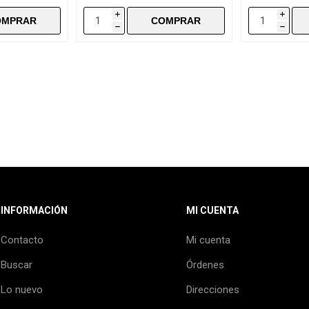
i
i
h
h
INFORMACIÓN
MI CUENTA
Contacto
Mi cuenta
Buscar
Órdenes
Lo nuevo
Direcciones