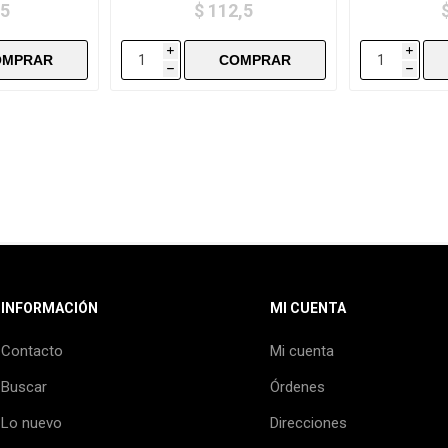
,5
$ 112,5
i
i
h
h
INFORMACIÓN
MI CUENTA
Contacto
Mi cuenta
Buscar
Órdenes
Lo nuevo
Direcciones