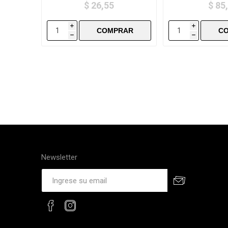
$ 26,55
$ 85
i
i
h
h
Newsletter