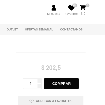
(0)
0
$ 0
Mi cuenta
Favoritos
OUTLET
OFERTAS SEMANAL
CONTACTANOS
$ 202,5
i
h
AGREGAR A FAVORITOS