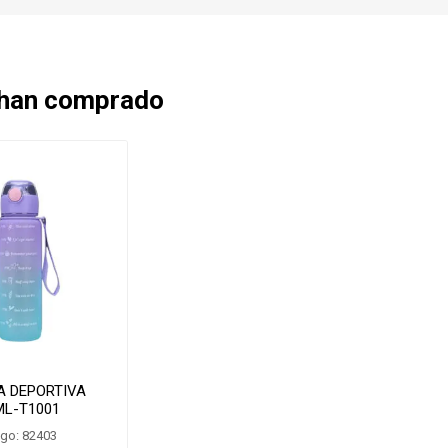
 han comprado
A DEPORTIVA
ML-T1001
go: 82403