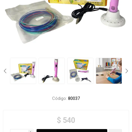
Código:
80037
$ 540