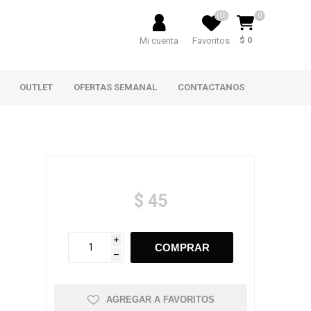
(0)
0
$ 0
Mi cuenta
Favoritos
OUTLET
OFERTAS SEMANAL
CONTACTANOS
$ 45
i
h
AGREGAR A FAVORITOS