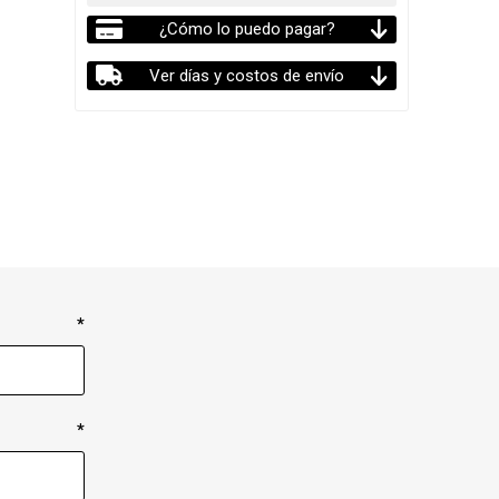
¿Cómo lo puedo pagar?
Ver días y costos de envío
*
*