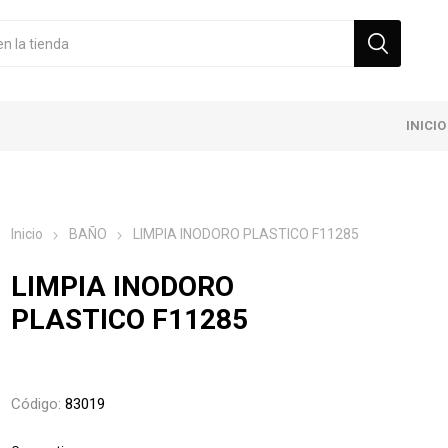
INICIO
Inicio
BAÑO
LIMPIA INODORO PLASTICO F11285
LIMPIA INODORO
PLASTICO F11285
Código:
83019