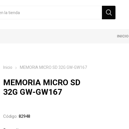
INICIO
Inicio
MEMORIA MICRO SD 32G GW-GW167
MEMORIA MICRO SD
32G GW-GW167
Código:
82948