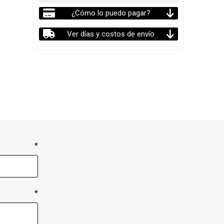
¿Cómo lo puedo pagar?
Ver días y costos de envío
*
*