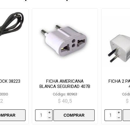
OCK 38223
FICHA AMERICANA
FICHA 2 P
BLANCA SEGURIDAD 407B
80030
Código: 80963
Códi
,2
$ 40,5
$
i
i
h
h