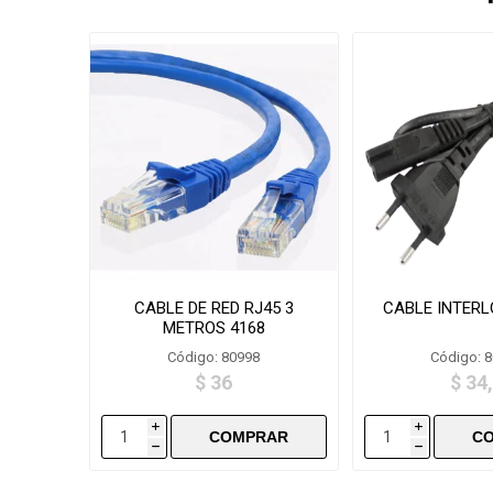
CABLE DE RED RJ45 3
CABLE INTERL
METROS 4168
Código: 80998
Código: 
$ 36
$ 34
i
i
h
h