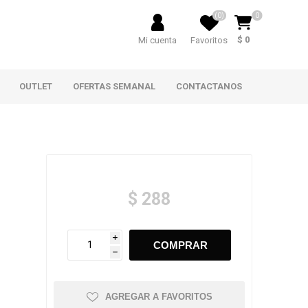
(0)
0
$ 0
Mi cuenta
Favoritos
OUTLET
OFERTAS SEMANAL
CONTACTANOS
$ 288
i
h
AGREGAR A FAVORITOS