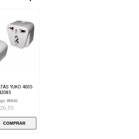
ATAS YUKO 4005
42085
go: 80642
 26,55