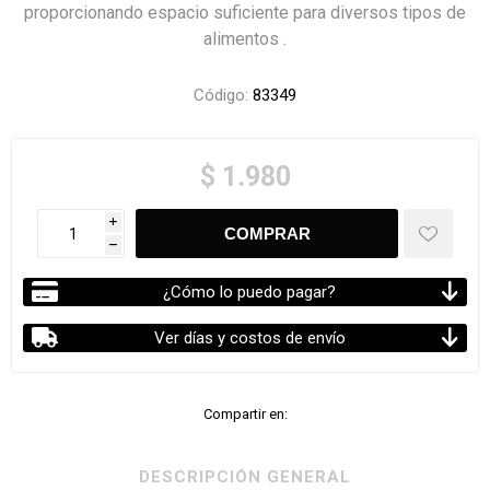
proporcionando espacio suficiente para diversos tipos de
alimentos .
Código:
83349
$ 1.980
i
h
¿Cómo lo puedo pagar?
Ver días y costos de envío
Compartir en:
DESCRIPCIÓN GENERAL