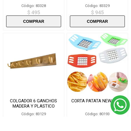
Código: 83328
Código: 83329
$ 495
$ 945
COLGADOR 6 GANCHOS
CORTA PATATA NEW F-626
MADERA Y PLASTICO
F3086
Código: 83129
Código: 80193
$ 63
$ 40,5