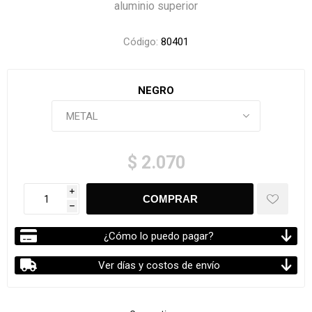
aluminio superior
Código:
80401
NEGRO
$ 2.070
i
h
¿Cómo lo puedo pagar?
Ver días y costos de envío