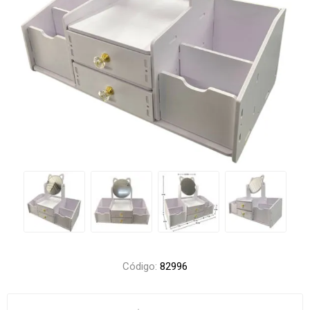
Código:
82996