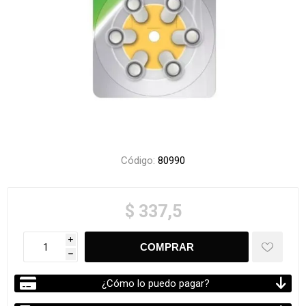
Código:
80990
$ 337,5
i
h
¿Cómo lo puedo pagar?