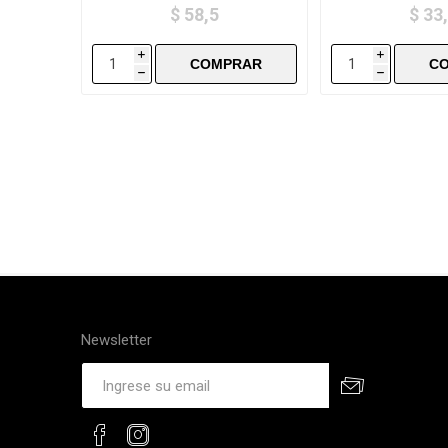
$ 58,5
$ 33
i
i
h
h
Newsletter