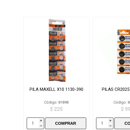
PILA MAXELL X10 1130-390
PILAS CR2025
Código: 81898
Código: 
$ 225
$ 9
i
i
h
h