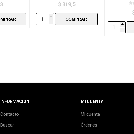
,3
$ 319,5
i
h
i
h
INFORMACIÓN
MI CUENTA
Contacto
Mi cuenta
Buscar
Órdenes