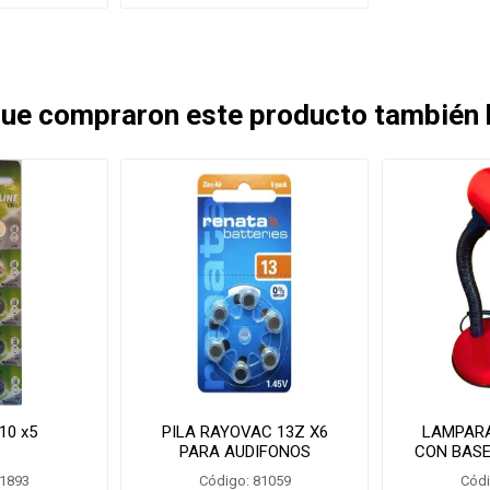
 que compraron este producto también
g10 x5
PILA RAYOVAC 13Z X6
LAMPARA
PARA AUDIFONOS
CON BASE
PR1-/P13
81893
Código: 81059
Códi