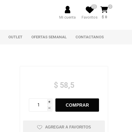
(0)
0
$ 0
Mi cuenta
Favoritos
OUTLET
OFERTAS SEMANAL
CONTACTANOS
$ 58,5
i
h
AGREGAR A FAVORITOS