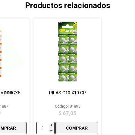
Productos relacionados
 VINNICX5
PILAS G10 X10 GP
81887
Código: 81895
9
$ 67,05
i
h